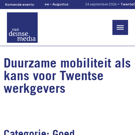
-
-
gustus 2026
TOM’s Preview – Augustus
24 september 2026
TwenteCuli
Komende events:
Duurzame mobiliteit als
kans voor Twentse
werkgevers
Categorie:
Goed