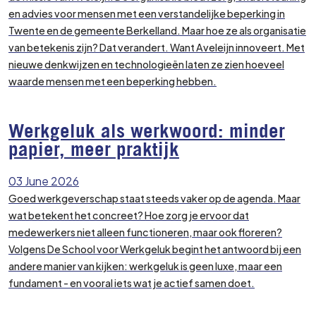
en advies voor mensen met een verstandelijke beperking in
Twente en de gemeente Berkelland. Maar hoe ze als organisatie
van betekenis zijn? Dat verandert. Want Aveleijn innoveert. Met
nieuwe denkwijzen en technologieën laten ze zien hoeveel
waarde mensen met een beperking hebben.
Werkgeluk als werkwoord: minder
papier, meer praktijk
03 June 2026
Goed werkgeverschap staat steeds vaker op de agenda. Maar
wat betekent het concreet? Hoe zorg je ervoor dat
medewerkers niet alleen functioneren, maar ook floreren?
Volgens De School voor Werkgeluk begint het antwoord bij een
andere manier van kijken: werkgeluk is geen luxe, maar een
fundament - en vooral iets wat je actief samen doet.