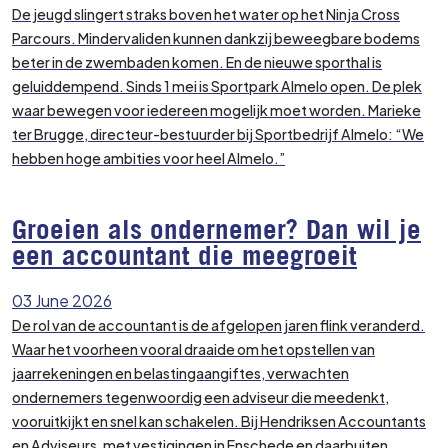
De jeugd slingert straks boven het water op het Ninja Cross
Parcours. Mindervaliden kunnen dankzij beweegbare bodems
beter in de zwembaden komen. En de nieuwe sporthal is
geluiddempend. Sinds 1 mei is Sportpark Almelo open. De plek
waar bewegen voor iedereen mogelijk moet worden. Marieke
ter Brugge, directeur-bestuurder bij Sportbedrijf Almelo: “We
hebben hoge ambities voor heel Almelo.”
Groeien als ondernemer? Dan wil je
een accountant die meegroeit
03 June 2026
De rol van de accountant is de afgelopen jaren flink veranderd.
Waar het voorheen vooral draaide om het opstellen van
jaarrekeningen en belastingaangiftes, verwachten
ondernemers tegenwoordig een adviseur die meedenkt,
vooruitkijkt en snel kan schakelen. Bij Hendriksen Accountants
en Adviseurs, met vestigingen in Enschede en daarbuiten,