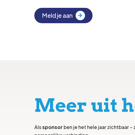
Meld je aan
Meer uit h
Als
sponsor
ben je het hele jaar zichtbaar –