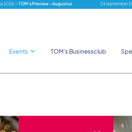
-
us 2026
TOM’s Preview – Augustus
24 september 2
Events
TOM’s Businessclub
Spe