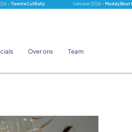
-
-
026
TwenteCuliRally
1 oktober 2026
Muddy Boot 
cials
Over ons
Team