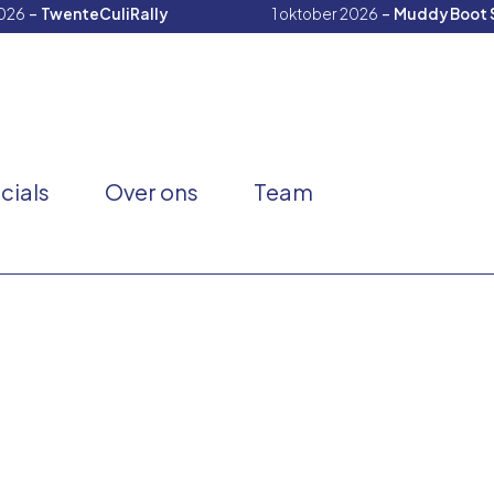
-
-
026
TwenteCuliRally
1 oktober 2026
Muddy Boot 
cials
Over ons
Team