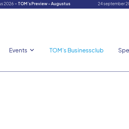
-
us 2026
TOM’s Preview – Augustus
24 september 2
Events
TOM’s Businessclub
Spe