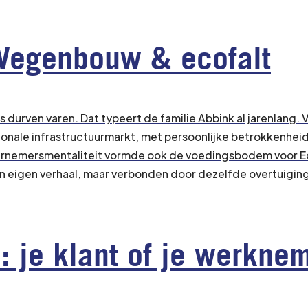
Wegenbouw & ecofalt
ers durven varen. Dat typeert de familie Abbink al jarenlan
onale infrastructuurmarkt, met persoonlijke betrokkenheid
rnemersmentaliteit vormde ook de voedingsbodem voor Eco
n eigen verhaal, maar verbonden door dezelfde overtuigin
n: je klant of je werkne