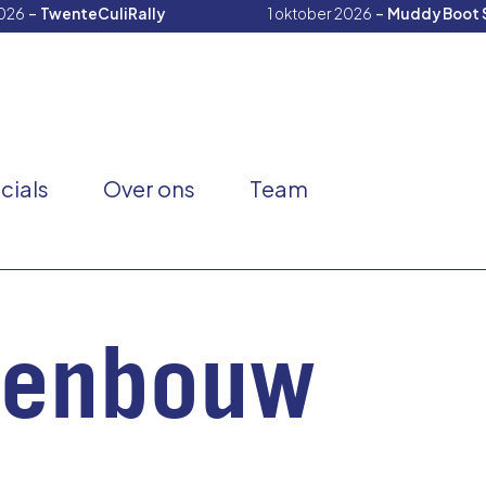
-
-
026
TwenteCuliRally
1 oktober 2026
Muddy Boot 
cials
Over ons
Team
genbouw