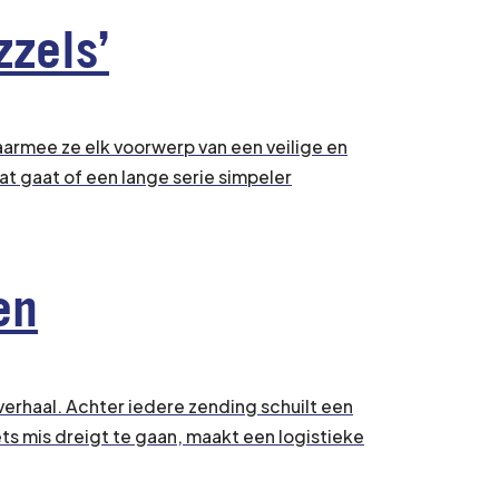
zels’
armee ze elk voorwerp van een veilige en
 gaat of een lange serie simpeler
en
verhaal. Achter iedere zending schuilt een
ets mis dreigt te gaan, maakt een logistieke