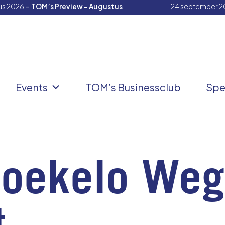
-
us 2026
TOM’s Preview – Augustus
24 september 2
Events
TOM’s Businessclub
Spe
Boekelo We
t