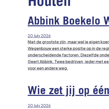
Houten
Abbink Boekelo 
20 July 2026
Niet de grootste zijn, maar wel je eigen ko
Wegenbouw een sterke positie op in de regi
onderscheidende factoren. Diezelfde onde
Geert Abbink. Twee bedrijven, ieder met ee
voor een andere weg.
Wie zet jij op éé
20 July 2026