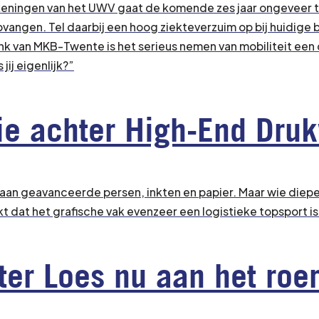
keningen van het UWV gaat de komende zes jaar ongeveer 
angen. Tel daarbij een hoog ziekteverzuim op bij huidige be
k van MKB-Twente is het serieus nemen van mobiliteit een de
jij eigenlijk?”
sie achter High-End Dru
 aan geavanceerde persen, inkten en papier. Maar wie diepe
t dat het grafische vak evenzeer een logistieke topsport is
er Loes nu aan het roer