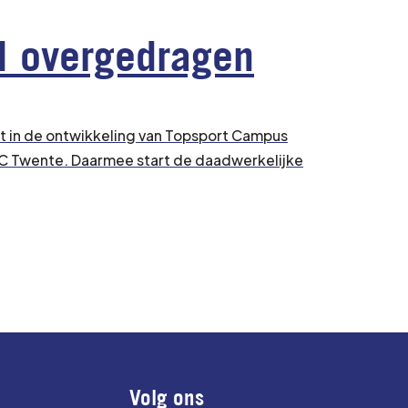
l overgedragen
 in de ontwikkeling van Topsport Campus
C Twente. Daarmee start de daadwerkelijke
Volg ons