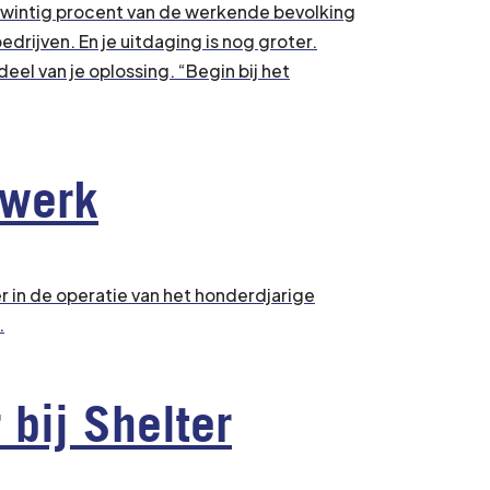
twintig procent van de werkende bevolking
drijven. En je uitdaging is nog groter.
el van je oplossing. “Begin bij het
kwerk
r in de operatie van het honderdjarige
.
 bij Shelter