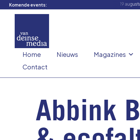
19 august
Komende events:
Home
Nieuws
Magazines
Contact
Abbink 
& ecofal