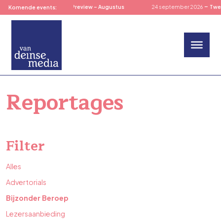
-
-
9 augustus 2026
TOM’s Preview – Augustus
24 september 2026
Twent
Komende events:
Reportages
Filter
Alles
Advertorials
Bijzonder Beroep
Lezersaanbieding