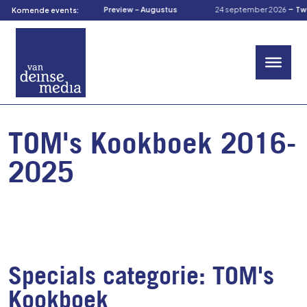
-
-
19 augustus 2026
TOM’s Preview – Augustus
24 september 2026
Twe
Komende events:
TOM's Kookboek 2016-
2025
Specials categorie:
TOM's
Kookboek