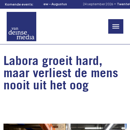
-
-
us 2026
TOM’s Preview – Augustus
24 september 2026
TwenteCuliRal
Komende events:
Labora groeit hard,
maar verliest de mens
nooit uit het oog