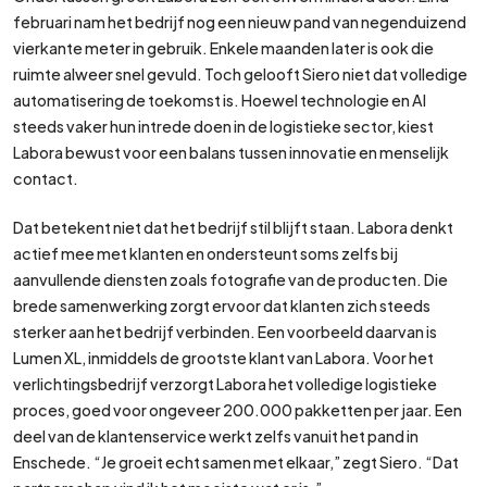
februari nam het bedrijf nog een nieuw pand van negenduizend
vierkante meter in gebruik. Enkele maanden later is ook die
ruimte alweer snel gevuld. Toch gelooft Siero niet dat volledige
automatisering de toekomst is. Hoewel technologie en AI
steeds vaker hun intrede doen in de logistieke sector, kiest
Labora bewust voor een balans tussen innovatie en menselijk
contact.
Dat betekent niet dat het bedrijf stil blijft staan. Labora denkt
actief mee met klanten en ondersteunt soms zelfs bij
aanvullende diensten zoals fotografie van de producten. Die
brede samenwerking zorgt ervoor dat klanten zich steeds
sterker aan het bedrijf verbinden. Een voorbeeld daarvan is
Lumen XL, inmiddels de grootste klant van Labora. Voor het
verlichtingsbedrijf verzorgt Labora het volledige logistieke
proces, goed voor ongeveer 200.000 pakketten per jaar. Een
deel van de klantenservice werkt zelfs vanuit het pand in
Enschede. “Je groeit echt samen met elkaar,” zegt Siero. “Dat