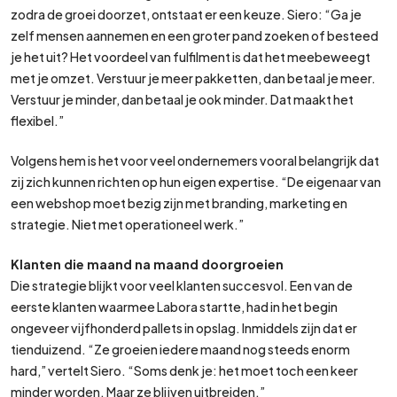
zodra de groei doorzet, ontstaat er een keuze. Siero: “Ga je
zelf mensen aannemen en een groter pand zoeken of besteed
je het uit? Het voordeel van fulfilment is dat het meebeweegt
met je omzet. Verstuur je meer pakketten, dan betaal je meer.
Verstuur je minder, dan betaal je ook minder. Dat maakt het
flexibel.”
Volgens hem is het voor veel ondernemers vooral belangrijk dat
zij zich kunnen richten op hun eigen expertise. “De eigenaar van
een webshop moet bezig zijn met branding, marketing en
strategie. Niet met operationeel werk.”
Klanten die maand na maand doorgroeien
Die strategie blijkt voor veel klanten succesvol. Een van de
eerste klanten waarmee Labora startte, had in het begin
ongeveer vijfhonderd pallets in opslag. Inmiddels zijn dat er
tienduizend. “Ze groeien iedere maand nog steeds enorm
hard,” vertelt Siero. “Soms denk je: het moet toch een keer
minder worden. Maar ze blijven uitbreiden.”