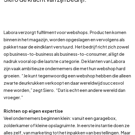
Labora verzorgt fulfilment voor webshops. Producten komen
binnen in het magazijn, worden opgeslagen en vervolgens als
pakket naar de eindklant verstuurd. Het bedrijf richt zich zowel
op business-to-business als business-to-consumer, al ligt de
nadruk vooral op die laatste categorie. De klanten van Labora
zijn vaak ambitieuze ondernemers die met hun webshop hard
groeien. “Je kunt tegenwoordig een webshop hebben die alleen
zwarte deurkrukken verkoopt en daar wereldwijd succesvol
mee worden,” zegt Siero. “Dat is echt een andere wereld dan
vroeger.”
Richten op eigen expertise
Veel ondernemers beginnen klein: vanuit een garagebox,
zolderkamer of kleine opslagruimte. In eerste instantie doen ze
alles zelf, van marketing tot het inpakken van bestellingen. Maar