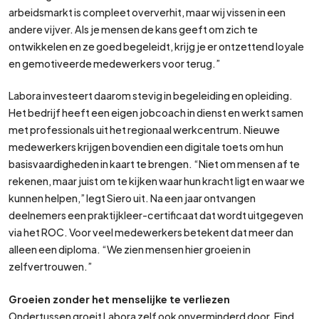
arbeidsmarkt is compleet oververhit, maar wij vissen in een
andere vijver. Als je mensen de kans geeft om zich te
ontwikkelen en ze goed begeleidt, krijg je er ontzettend loyale
en gemotiveerde medewerkers voor terug.”
Labora investeert daarom stevig in begeleiding en opleiding.
Het bedrijf heeft een eigen jobcoach in dienst en werkt samen
met professionals uit het regionaal werkcentrum. Nieuwe
medewerkers krijgen bovendien een digitale toets om hun
basisvaardigheden in kaart te brengen. “Niet om mensen af te
rekenen, maar juist om te kijken waar hun kracht ligt en waar we
kunnen helpen,” legt Siero uit. Na een jaar ontvangen
deelnemers een praktijkleer-certificaat dat wordt uitgegeven
via het ROC. Voor veel medewerkers betekent dat meer dan
alleen een diploma. “We zien mensen hier groeien in
zelfvertrouwen.”
Groeien zonder het menselijke te verliezen
Ondertussen groeit Labora zelf ook onverminderd door. Eind