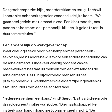
Dat groeitempo ziet hij bij meerdere klanten terug. Toch wil
Labora niet onbeperkt groeien zonder duidelijke koers. “We
gaan heel gericht met iemand in zee. Een klant moet bij ons
passen en het moet ook persoonlijk klikken. Ik geloof sterk in
duurzame relaties.”
Een andere kijk op werkgeverschap
Waar veel logistieke bedrijven kampen met personeels­
tekorten, kiest Labora bewust voor een andere benadering van
de arbeidsmarkt. Ongeveer veertig procent van de
medewerkers bestaat uit mensen met een afstand tot de
arbeidsmarkt. Dat zijn bijvoorbeeld mensen uit het
praktijkonderwijs, werknemers die elders zijn uitgevallen of
statushouders met een taalachterstand.
“Iedereen verdient een kans,” vindt Siero. “Dat is altijd een rode
draad geweest in alles wat ik doe.” Die maatschappelijke
insteek gaat hand in hand met commercieel inzicht. “De