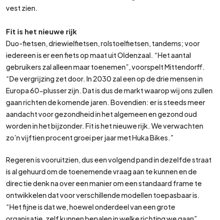
vest zien.
Fit is het nieuwe rijk
Duo-fietsen, driewielfietsen, rolstoelfietsen, tandems; voor
iedereen is er een fiets op maat uit Oldenzaal. “Het aantal
gebruikers zal alleen maar toenemen”, voorspelt Mittendorff.
“De vergrijzing zet door. In 2030 zal een op de drie mensen in
Europa 60-plusser zijn. Dat is dus de markt waarop wij ons zullen
gaan richten de komende jaren. Bovendien: er is steeds meer
aandacht voor gezondheid in het algemeen en gezond oud
worden in het bijzonder. Fit is het nieuwe rijk. We verwachten
zo’n vijftien procent groei per jaar met Huka Bikes.”
Regeren is vooruitzien, dus een volgend pand in dezelfde straat
is al gehuurd om de toenemende vraag aan te kunnen en de
directie denk na over een manier om een standaard frame te
ontwikkelen dat voor verschillende modellen toepasbaar is.
“Het fijne is dat we, hoewel onderdeel van een grote
organisatie, zelf kunnen bepalen in welke richting we gaan”,