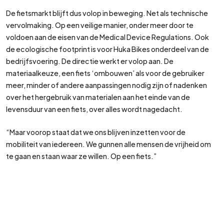
De fietsmarkt blijft dus volop in beweging. Net als technische
vervolmaking. Op een veilige manier, onder meer door te
voldoen aan de eisen van de Medical Device Regulations. Ook
de ecologische footprint is voor Huka Bikes onderdeel van de
bedrijfsvoering. De directie werkt er volop aan. De
materiaalkeuze, een fiets ‘ombouwen’ als voor de gebruiker
meer, minder of andere aanpassingen nodig zijn of nadenken
over het hergebruik van materialen aan het einde van de
levensduur van een fiets, over alles wordt nagedacht.
“Maar voorop staat dat we ons blijven inzetten voor de
mobiliteit van iedereen. We gunnen alle mensen de vrijheid om
te gaan en staan waar ze willen. Op een fiets.”