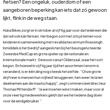
fietsen? Een ongeluk, ouderdom of een
aangeboren beperking kan iets dat zó gewoon
lijkt, flink in de weg staan.
Huka Bikes zorgt er in oktober al vijftig jaar voor dat iedereen die
dat wil ook kán fietsen. Het begon ooit met zitsystemen voor
kinderen in samenwerking met revalidatiecentrum Roessingh.
Inmiddels is het bedrijf aangesloten bij het beursgenoteerde
Zweedse MedCap en grote speler op de nationale en
internationale markt. Gewoon vanuit Oldenzaal, waar het ooit
begon. En hoewel in vijftig jaar tijd het assortiment enorm is
veranderd, is er één ding nog steeds hetzelfde. “Onze grote
drijfveer is mensen hun vrijheid teruggeven, hen weer te laten
deelnemen aan de maatschappij”, zegt commercieel directeur
Thomas Mittendorff. “Ja we moeten winst maken, maar voor al
onze veertig medewerkers geldt dat we het iedere dag doen
voor de eindgebruiker.”