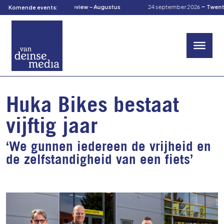
-
-
stus 2026
TOM’s Preview – Augustus
24 september 2026
TwenteCuliR
Komende events:
Huka Bikes bestaat
vijftig jaar
‘We gunnen iedereen de vrijheid en
de zelfstandigheid van een fiets’