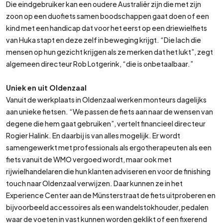
Die eindgebruiker kan een oudere Australiër zijn die met zijn
zoon op een duofiets samen boodschappen gaat doen of een
kind met een handicap dat voor het eerst op een driewielfiets
van Huka stapt en deze zelf in beweging krijgt. “Die lach die
mensen op hun gezicht krijgen als ze merken dat het lukt”, zegt
algemeen directeur Rob Lotgerink, “die is onbetaalbaar.”
Uniek en uit Oldenzaal
Vanuit de werkplaats in Oldenzaal werken monteurs dagelijks
aan unieke fietsen. “We passen de fiets aan naar de wensen van
degene die hem gaat gebruiken”, vertelt financieel directeur
Rogier Halink. En daarbij is van alles mogelijk. Er wordt
samengewerkt met professionals als ergotherapeuten als een
fiets vanuit de WMO vergoed wordt, maar ook met
rijwielhandelaren die hun klanten adviseren en voor de finishing
touch naar Oldenzaal verwijzen. Daar kunnen ze in het
Experience Center aan de Münsterstraat de fiets uitproberen en
bijvoorbeeld accessoires als een wandelstokhouder, pedalen
waar de voeten in vast kunnen worden geklikt of een fixerend