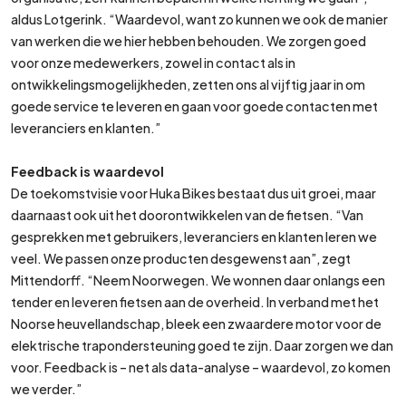
aldus Lotgerink. “Waardevol, want zo kunnen we ook de manier
van werken die we hier hebben behouden. We zorgen goed
voor onze medewerkers, zowel in contact als in
ontwikkelingsmogelijkheden, zetten ons al vijftig jaar in om
goede service te leveren en gaan voor goede contacten met
leveranciers en klanten.”
Feedback is waardevol
De toekomstvisie voor Huka Bikes bestaat dus uit groei, maar
daarnaast ook uit het doorontwikkelen van de fietsen. “Van
gesprekken met gebruikers, leveranciers en klanten leren we
veel. We passen onze producten desgewenst aan”, zegt
Mittendorff. “Neem Noorwegen. We wonnen daar onlangs een
tender en leveren fietsen aan de overheid. In verband met het
Noorse heuvellandschap, bleek een zwaardere motor voor de
elektrische trapondersteuning goed te zijn. Daar zorgen we dan
voor. Feedback is – net als data-analyse – waardevol, zo komen
we verder.”