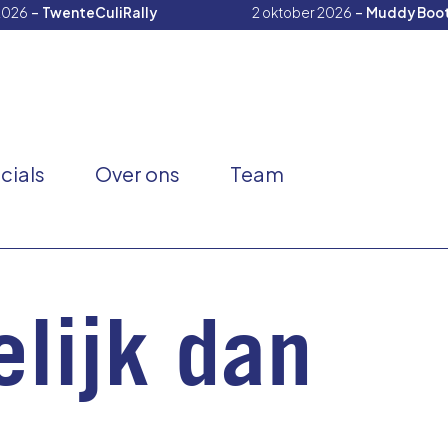
-
-
2026
TwenteCuliRally
2 oktober 2026
Muddy Boot
cials
Over ons
Team
elijk dan