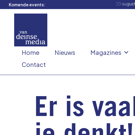
20 augus
Komende events:
Home
Nieuws
Magazines
Contact
Er is va
je denkt!