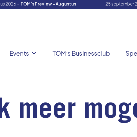
-
tus 2026
TOM’s Preview – Augustus
25 september 
Events
TOM’s Businessclub
Spe
ak meer mog