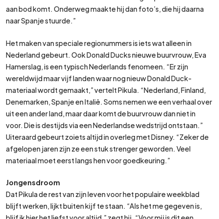
aan bod komt. Onderweg maakte hij dan foto’s, die hij daarna
naar Spanje stuurde.”
Het maken van speciale regionummers is iets wat alleen in
Nederland gebeurt. Ook Donald Ducks nieuwe buurvrouw, Eva
Hamerslag, is een typisch Nederlands fenomeen. “Er zijn
wereldwijd maar vijf landen waar nog nieuw Donald Duck-
materiaal wordt gemaakt,” vertelt Pikula. “Nederland, Finland,
Denemarken, Spanje en Italië. Soms nemen we een verhaal over
uit een ander land, maar daar komt de buurvrouw dan niet in
voor. Die is destijds via een Nederlandse wedstrijd ontstaan.”
Uiteraard gebeurt zoiets altijd in overleg met Disney. “Zeker de
afgelopen jaren zijn ze een stuk strenger geworden. Veel
materiaal moet eerst langs hen voor goedkeuring.”
Jongensdroom
Dat Pikula de rest van zijn leven voor het populaire weekblad
blijft werken, lijkt buiten kijf te staan. “Als het me gegeven is,
blijf ik hier het liefst voor altijd,” zegt hij. “Voor mij is dit een