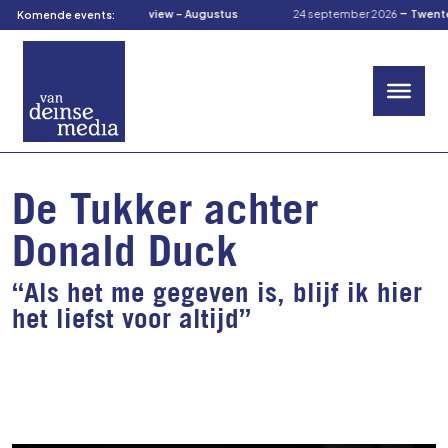
-
-
tus 2026
TOM’s Preview – Augustus
24 september 2026
TwenteCuliRa
Komende events:
De Tukker achter
Donald Duck
“Als het me gegeven is, blijf ik hier
het liefst voor altijd”