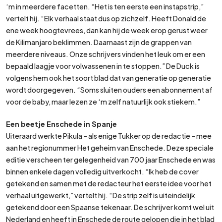
‘m in meerdere facetten. “Het is ten eerste een instapstrip,”
vertelt hij. “Elk verhaal staat dus op zichzelf. Heeft Donald de
ene week hoogtevrees, dan kan hij de week erop gerust weer
de Kilimanjaro beklimmen. Daarnaast zijn de grappen van
meerdere niveaus. Onze schrijvers vinden het leuk om er een
bepaald laagje voor volwassenen in te stoppen.” De Duck is
volgens hem ook het soort blad dat van generatie op generatie
wordt doorgegeven. “Soms sluiten ouders een abonnement af
voor de baby, maar lezen ze ‘m zelf natuurlijk ook stiekem.”
Een beetje Enschede in Spanje
Uiteraard werkte Pikula – als enige Tukker op de redactie – mee
aan het regionummer Het geheim van Enschede. Deze speciale
editie verscheen ter gelegenheid van 700 jaar Enschede en was
binnen enkele dagen volledig uitverkocht. “Ik heb de cover
getekend en samen met de redacteur het eerste idee voor het
verhaal uitgewerkt,” vertelt hij. “De strip zelf is uiteindelijk
getekend door een Spaanse tekenaar. De schrijver komt wel uit
Nederland en heeft in Enschede de route gelopen die in het blad