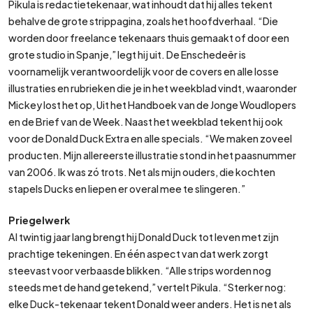
Pikula is redactietekenaar, wat inhoudt dat hij alles tekent
behalve de grote strippagina, zoals het hoofdverhaal. “Die
worden door freelance tekenaars thuis gemaakt of door een
grote studio in Spanje,” legt hij uit. De Enschedeër is
voornamelijk verantwoordelijk voor de covers en alle losse
illustraties en rubrieken die je in het weekblad vindt, waaronder
Mickey lost het op, Uit het Handboek van de Jonge Woudlopers
en de Brief van de Week. Naast het weekblad tekent hij ook
voor de Donald Duck Extra en alle specials. “We maken zoveel
producten. Mijn allereerste illustratie stond in het paasnummer
van 2006. Ik was zó trots. Net als mijn ouders, die kochten
stapels Ducks en liepen er overal mee te slingeren.”
Priegelwerk
Al twintig jaar lang brengt hij Donald Duck tot leven met zijn
prachtige tekeningen. En één aspect van dat werk zorgt
steevast voor verbaasde blikken. “Alle strips worden nog
steeds met de hand getekend,” vertelt Pikula. “Sterker nog:
elke Duck-tekenaar tekent Donald weer anders. Het is net als