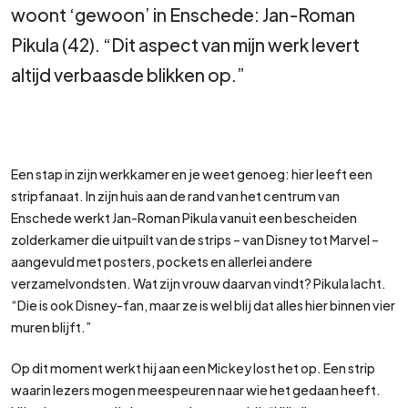
woont ‘gewoon’ in Enschede: Jan-Roman
Pikula (42). “Dit aspect van mijn werk levert
altijd verbaasde blikken op.”
Een stap in zijn werkkamer en je weet genoeg: hier leeft een
stripfanaat. In zijn huis aan de rand van het centrum van
Enschede werkt Jan-Roman Pikula vanuit een bescheiden
zolderkamer die uitpuilt van de strips – van Disney tot Marvel –
aangevuld met posters, pockets en allerlei andere
verzamelvondsten. Wat zijn vrouw daarvan vindt? Pikula lacht.
“Die is ook Disney-fan, maar ze is wel blij dat alles hier binnen vier
muren blijft.”
Op dit moment werkt hij aan een Mickey lost het op. Een strip
waarin lezers mogen meespeuren naar wie het gedaan heeft.