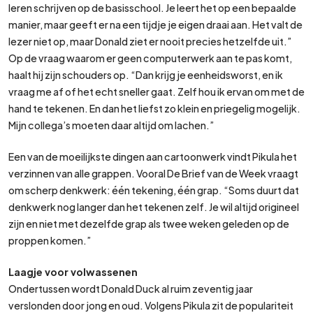
leren schrijven op de basisschool. Je leert het op een bepaalde
manier, maar geeft er na een tijdje je eigen draai aan. Het valt de
lezer niet op, maar Donald ziet er nooit precies hetzelfde uit.”
Op de vraag waarom er geen computerwerk aan te pas komt,
haalt hij zijn schouders op. “Dan krijg je eenheidsworst, en ik
vraag me af of het echt sneller gaat. Zelf hou ik ervan om met de
hand te tekenen. En dan het liefst zo klein en priegelig mogelijk.
Mijn collega’s moeten daar altijd om lachen.”
Een van de moeilijkste dingen aan cartoonwerk vindt Pikula het
verzinnen van alle grappen. Vooral De Brief van de Week vraagt
om scherp denkwerk: één tekening, één grap. “Soms duurt dat
denkwerk nog langer dan het tekenen zelf. Je wil altijd origineel
zijn en niet met dezelfde grap als twee weken geleden op de
proppen komen.”
Laagje voor volwassenen
Ondertussen wordt Donald Duck al ruim zeventig jaar
verslonden door jong en oud. Volgens Pikula zit de populariteit