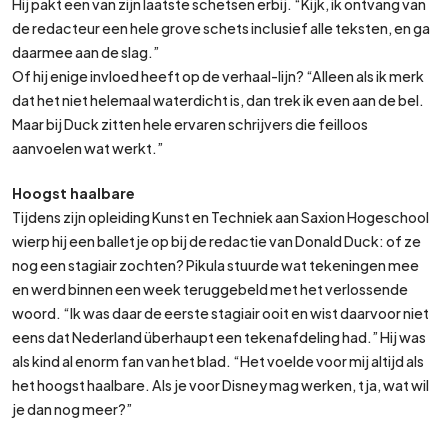
Hij pakt een van zijn laatste schetsen erbij. “Kijk, ik ontvang van
de redacteur een hele grove schets inclusief alle teksten, en ga
daarmee aan de slag.”
Of hij enige invloed heeft op de verhaal-lijn? “Alleen als ik merk
dat het niet helemaal waterdicht is, dan trek ik even aan de bel.
Maar bij Duck zitten hele ervaren schrijvers die feilloos
aanvoelen wat werkt.”
Hoogst haalbare
Tijdens zijn opleiding Kunst en Techniek aan Saxion Hogeschool
wierp hij een balletje op bij de redactie van Donald Duck: of ze
nog een stagiair zochten? Pikula stuurde wat tekeningen mee
en werd binnen een week teruggebeld met het verlossende
woord. “Ik was daar de eerste stagiair ooit en wist daarvoor niet
eens dat Nederland überhaupt een tekenafdeling had.” Hij was
als kind al enorm fan van het blad. “Het voelde voor mij altijd als
het hoogst haalbare. Als je voor Disney mag werken, tja, wat wil
je dan nog meer?”