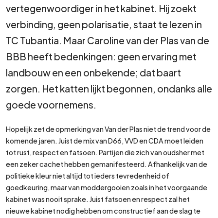
vertegenwoordiger in het kabinet. Hij zoekt
verbinding, geen polarisatie, staat te lezen in
TC Tubantia. Maar Caroline van der Plas van de
BBB heeft bedenkingen: geen ervaring met
landbouw en een onbekende; dat baart
zorgen. Het katten lijkt begonnen, ondanks alle
goede voornemens.
Hopelijk zet de opmerking van Van der Plas niet de trend voor de
komende jaren. Juist de mix van D66, VVD en CDA moet leiden
tot rust, respect en fatsoen. Partijen die zich van oudsher met
een zeker cachet hebben gemanifesteerd. Afhankelijk van de
politieke kleur niet altijd tot ieders tevredenheid of
goedkeuring, maar van moddergooien zoals in het voorgaande
kabinet was nooit sprake. Juist fatsoen en respect zal het
nieuwe kabinet nodig hebben om constructief aan de slag te