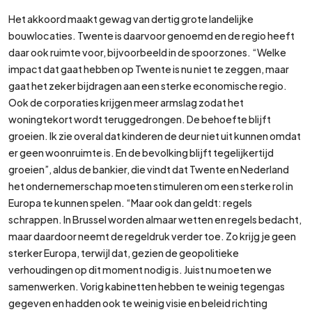
Het akkoord maakt gewag van dertig grote landelijke
bouwlocaties. Twente is daarvoor genoemd en de regio heeft
daar ook ruimte voor, bijvoorbeeld in de spoorzones. “Welke
impact dat gaat hebben op Twente is nu niet te zeggen, maar
gaat het zeker bijdragen aan een sterke economische regio.
Ook de corporaties krijgen meer armslag zodat het
woningtekort wordt teruggedrongen. De behoefte blijft
groeien. Ik zie overal dat kinderen de deur niet uit kunnen omdat
er geen woonruimte is. En de bevolking blijft tegelijkertijd
groeien”, aldus de bankier, die vindt dat Twente en Nederland
het ondernemerschap moeten stimuleren om een sterke rol in
Europa te kunnen spelen. “Maar ook dan geldt: regels
schrappen. In Brussel worden almaar wetten en regels bedacht,
maar daardoor neemt de regeldruk verder toe. Zo krijg je geen
sterker Europa, terwijl dat, gezien de geopolitieke
verhoudingen op dit moment nodig is. Juist nu moeten we
samenwerken. Vorig kabinetten hebben te weinig tegengas
gegeven en hadden ook te weinig visie en beleid richting