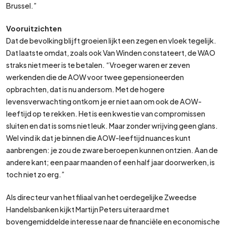
Brussel.”
Vooruitzichten
Dat de bevolking blijft groeien lijkt een zegen en vloek tegelijk.
Dat laatste omdat, zoals ook Van Winden constateert, de WAO
straks niet meer is te betalen. “Vroeger waren er zeven
werkenden die de AOW voor twee gepensioneerden
opbrachten, dat is nu andersom. Met de hogere
levensverwachting ontkom je er niet aan om ook de AOW-
leeftijd op te rekken. Het is een kwestie van compromissen
sluiten en dat is soms niet leuk. Maar zonder wrijving geen glans.
Wel vind ik dat je binnen die AOW-leeftijd nuances kunt
aanbrengen: je zou de zware beroepen kunnen ontzien. Aan de
andere kant; een paar maanden of een half jaar doorwerken, is
toch niet zo erg.”
Als directeur van het filiaal van het oerdegelijke Zweedse
Handelsbanken kijkt Martijn Peters uiteraard met
bovengemiddelde interesse naar de financiële en economische