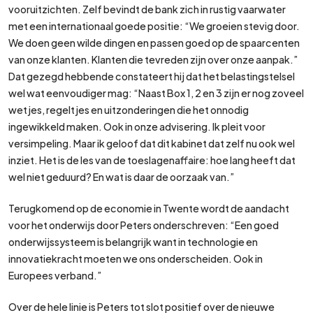
vooruitzichten. Zelf bevindt de bank zich in rustig vaarwater
met een internationaal goede positie: “We groeien stevig door.
We doen geen wilde dingen en passen goed op de spaarcenten
van onze klanten. Klanten die tevreden zijn over onze aanpak.”
Dat gezegd hebbende constateert hij dat het belastingstelsel
wel wat eenvoudiger mag: “Naast Box 1, 2 en 3 zijn er nog zoveel
wetjes, regeltjes en uitzonderingen die het onnodig
ingewikkeld maken. Ook in onze advisering. Ik pleit voor
versimpeling. Maar ik geloof dat dit kabinet dat zelf nu ook wel
inziet. Het is de les van de toeslagenaffaire: hoe lang heeft dat
wel niet geduurd? En wat is daar de oorzaak van.”
Terugkomend op de economie in Twente wordt de aandacht
voor het onderwijs door Peters onderschreven: “Een goed
onderwijssysteem is belangrijk want in technologie en
innovatiekracht moeten we ons onderscheiden. Ook in
Europees verband.”
Over de hele linie is Peters tot slot positief over de nieuwe