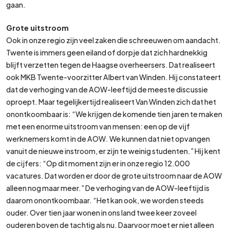
gaan.
Grote uitstroom
Ook in onze regio zijn veel zaken die schreeuwen om aandacht.
Twente is immers geen eiland of dorpje dat zich hardnekkig
blijft verzetten tegen de Haagse overheersers. Dat realiseert
ook MKB Twente-voorzitter Albert van Winden. Hij constateert
dat de verhoging van de AOW-leeftijd de meeste discussie
oproept. Maar tegelijkertijd realiseert Van Winden zich dat het
onontkoombaar is: “We krijgen de komende tien jaren te maken
met een enorme uitstroom van mensen: een op de vijf
werknemers komt in de AOW. We kunnen dat niet opvangen
vanuit de nieuwe instroom, er zijn te weinig studenten.” Hij kent
de cijfers: “Op dit moment zijn er in onze regio 12.000
vacatures. Dat worden er door de grote uitstroom naar de AOW
alleen nog maar meer.” De verhoging van de AOW-leeftijd is
daarom onontkoombaar. “Het kan ook, we worden steeds
ouder. Over tien jaar wonen in ons land twee keer zoveel
ouderen boven de tachtig als nu. Daarvoor moet er niet alleen