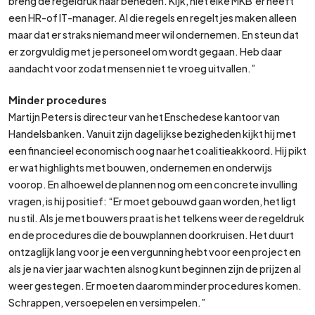
breng de regeldruk naar beneden. Kijk, niet elke MKB’er heeft
een HR-of IT-manager. Al die regels en regeltjes maken alleen
maar dat er straks niemand meer wil ondernemen. En steun dat
er zorgvuldig met je personeel om wordt gegaan. Heb daar
aandacht voor zodat mensen niet te vroeg uitvallen.”
Minder procedures
Martijn Peters is directeur van het Enschedese kantoor van
Handelsbanken. Vanuit zijn dagelijkse bezigheden kijkt hij met
een financieel economisch oog naar het coalitieakkoord. Hij pikt
er wat highlights met bouwen, ondernemen en onderwijs
voorop. En alhoewel de plannen nog om een concrete invulling
vragen, is hij positief: “Er moet gebouwd gaan worden, het ligt
nu stil. Als je met bouwers praat is het telkens weer de regeldruk
en de procedures die de bouwplannen doorkruisen. Het duurt
ontzaglijk lang voor je een vergunning hebt voor een project en
als je na vier jaar wachten alsnog kunt beginnen zijn de prijzen al
weer gestegen. Er moeten daarom minder procedures komen.
Schrappen, versoepelen en versimpelen.”