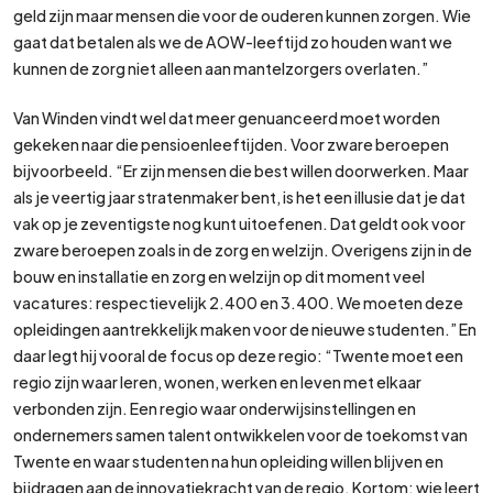
geld zijn maar mensen die voor de ouderen kunnen zorgen. Wie
gaat dat betalen als we de AOW-leeftijd zo houden want we
kunnen de zorg niet alleen aan mantelzorgers overlaten.”
Van Winden vindt wel dat meer genuanceerd moet worden
gekeken naar die pensioenleeftijden. Voor zware beroepen
bijvoorbeeld. “Er zijn mensen die best willen doorwerken. Maar
als je veertig jaar stratenmaker bent, is het een illusie dat je dat
vak op je zeventigste nog kunt uitoefenen. Dat geldt ook voor
zware beroepen zoals in de zorg en welzijn. Overigens zijn in de
bouw en installatie en zorg en welzijn op dit moment veel
vacatures: respectievelijk 2.400 en 3.400. We moeten deze
opleidingen aantrekkelijk maken voor de nieuwe studenten.” En
daar legt hij vooral de focus op deze regio: “Twente moet een
regio zijn waar leren, wonen, werken en leven met elkaar
verbonden zijn. Een regio waar onderwijsinstellingen en
ondernemers samen talent ontwikkelen voor de toekomst van
Twente en waar studenten na hun opleiding willen blijven en
bijdragen aan de innovatiekracht van de regio. Kortom: wie leert