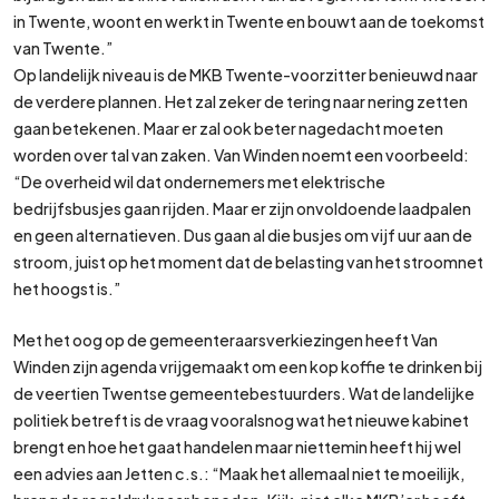
in Twente, woont en werkt in Twente en bouwt aan de toekomst
van Twente.”
Op landelijk niveau is de MKB Twente-voorzitter benieuwd naar
de verdere plannen. Het zal zeker de tering naar nering zetten
gaan betekenen. Maar er zal ook beter nagedacht moeten
worden over tal van zaken. Van Winden noemt een voorbeeld:
“De overheid wil dat ondernemers met elektrische
bedrijfsbusjes gaan rijden. Maar er zijn onvoldoende laadpalen
en geen alternatieven. Dus gaan al die busjes om vijf uur aan de
stroom, juist op het moment dat de belasting van het stroomnet
het hoogst is.”
Met het oog op de gemeenteraarsverkiezingen heeft Van
Winden zijn agenda vrijgemaakt om een kop koffie te drinken bij
de veertien Twentse gemeentebestuurders. Wat de landelijke
politiek betreft is de vraag vooralsnog wat het nieuwe kabinet
brengt en hoe het gaat handelen maar niettemin heeft hij wel
een advies aan Jetten c.s.: “Maak het allemaal niet te moeilijk,