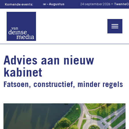
-
-
s 2026
TOM’s Preview – Augustus
24 september 2026
TwenteCuliRall
Komende events:
Advies aan nieuw
kabinet
Fatsoen, constructief, minder regels