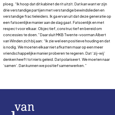
ploeg. “Ik hoop dat dit kabinet de rit uitzit. Dat kan want er zijn
drie verstandige partijen met verstandige bewindslieden en
verstandige fractieleiders. Ik ga ervan uit dat deze generatie op
een fatsoenlijke manier aan de slag gaat. Fatsoenlijk en met
respect voor elkaar. Objectief, constructief en bereid om
concessies te doen.” Daar sluit MKB Twente-voorman Albert
van Winden zich bij aan: “Ik zie wel een positieve houding en dat
is nodig. We moeten elkaar niet afkatten maar op een meer
vriendschappelijke manier proberen te regeren. Dat ‘zij-wij’
denken heeft tot niets geleid. Dat polariseert. We moeten naar
‘samen’. Dan kunnen we positief samenwerken.”