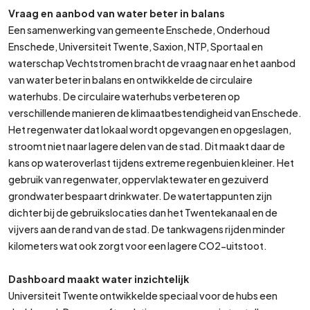
Vraag en aanbod van water beter in balans
Een samenwerking van gemeente Enschede, Onderhoud
Enschede, Universiteit Twente, Saxion, NTP, Sportaal en
waterschap Vechtstromen bracht de vraag naar en het aanbod
van water beter in balans en ontwikkelde de circulaire
waterhubs. De circulaire waterhubs verbeteren op
verschillende manieren de klimaatbestendigheid van Enschede.
Het regenwater dat lokaal wordt opgevangen en opgeslagen,
stroomt niet naar lagere delen van de stad. Dit maakt daar de
kans op wateroverlast tijdens extreme regenbuien kleiner. Het
gebruik van regenwater, oppervlaktewater en gezuiverd
grondwater bespaart drinkwater. De watertappunten zijn
dichter bij de gebruikslocaties dan het Twentekanaal en de
vijvers aan de rand van de stad. De tankwagens rijden minder
kilometers wat ook zorgt voor een lagere CO2-uitstoot.
Dashboard maakt water inzichtelijk
Universiteit Twente ontwikkelde speciaal voor de hubs een