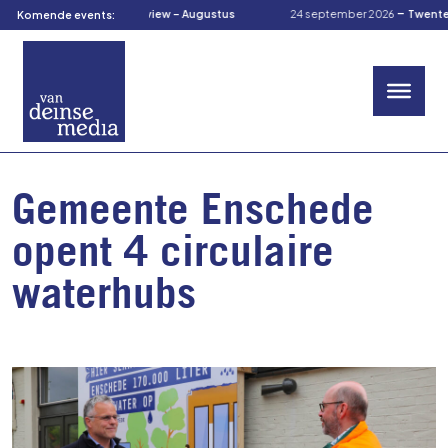
-
-
tus 2026
TOM’s Preview – Augustus
24 september 2026
TwenteCuliRa
Komende events:
Gemeente Enschede
opent 4 circulaire
waterhubs