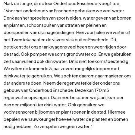
Mark de Jonge, directeur Onderhoud Enschede, voegt toe:
“Voor het onderhoud van Enschede gebruiken we veel water.
Denk aan het sproeien van sportvelden, water geven van bomen
en planten, schoonspuiten van straten en pleinen en
doorspoelen van drainageleidingen. Hiervoor halen we water uit
het Twentekanaal en de vijvers vlak buiten Enschede. Dit
betekent dat onze tankwagens veel heen en weer rijden door
de stad. Ook pompen we soms grondwater op. En we gebruiken
zelfs aanvullend ook drinkwater. Dit is niet toekomstbestendig.
We willen de komende 3 jaar zoveel mogelijk stoppen met
drinkwater te gebruiken. We zochten daarom naar manieren om
dat anders te doen. Neem de regenwaterkelder onder ons
gebouw van Onderhoud Enschede. Deze kan 170 m3
regenwater opvangen. Daarmee besparen we jaarlijks meer
dan een miljoen liter drinkwater. Ook gebruiken we
vochtsensoren bij bomen en plantsoenen in de stad. Hiermee
bepalen we nauwkeuriger hoeveel water de planten en bomen
nodig hebben. Zo verspillen we geen water.”