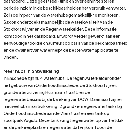
dashboard. Deze geeft real-time en over een in te stellen
periode inzicht in de beschikbaarheid en het verbruik van water.
Zo is de impact van de waterhubs gemakkelijk te monitoren.
Saxion onderzoekt maandelijks de waterkwaliteit van de
Stokhorstvijver en de Regenwaterkelder. Deze informatie
komt ook in het dashboard. Er wordt verder gewerkt aan een
eenvoudige tool die chauffeurs op basis van de beschikbaarheid
en de kwaliteit van water helpt de beste watertaplocatie te
vinden.
Meer hubs in ontwikkeling
In Enschede zijn nu 4 waterhubs. De regenwaterkelder onder
het gebouw van Onderhoud Enschede, de Stokhorstvijver,
grondwaterzuivering Hulsmaatstraat 5 en de
regenwaterbassins bij de kwekerij van DCW. Daarnaast zijn er
nieuwe hubs in ontwikkeling: 2 grond- en regenwatertanks bij
Onderhoud Enschede aan de Vlierstraat en een tank op
sportpark Vogido. Deze tank vangt regenwater op van het dak
en de parkeerplaats en regenwater dat vrijkomt door de