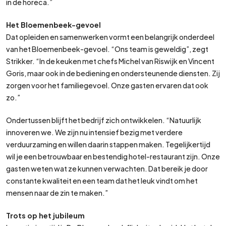
in de horeca.”
Het Bloemenbeek-gevoel
Dat opleiden en samenwerken vormt een belangrijk onderdeel
van het Bloemenbeek-gevoel. “Ons team is geweldig”, zegt
Strikker. “In de keuken met chefs Michel van Riswijk en Vincent
Goris, maar ook in de bediening en ondersteunende diensten. Zij
zorgen voor het familiegevoel. Onze gasten ervaren dat ook
zo.”
Ondertussen blijft het bedrijf zich ontwikkelen. “Natuurlijk
innoveren we. We zijn nu intensief bezig met verdere
verduurzaming en willen daarin stappen maken. Tegelijkertijd
wil je een betrouwbaar en bestendig hotel-restaurant zijn. Onze
gasten weten wat ze kunnen verwachten. Dat bereik je door
constante kwaliteit en een team dat het leuk vindt om het
mensen naar de zin te maken.”
Trots op het jubileum