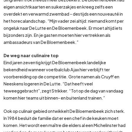
eigen ansichtkaarten en suikerzakjes en kreeg zelfs een
overdekt en verwarmd zwembad – destijds een nouveauté in
het horecalandschap. “Mijn vader zei altijd: niemand komt per
ongeluk naar De Lutte en De Bloemenbeek. Er moet altijd iets
bijzonders zijn. En je gasten moeten hier vertrekken als
ambassadeurs van De Bloemenbeek.”
De weg naar culinaire top
Eind jaren zeventig krijgt De Bloemenbeek landelijke
bekendheid wanneer voetbalclub Ajax hier verblijft ter
voorbereiding op de competitie. Grote namen als Cruyff en
Neeskens logeren in De Lutte. “Dat heeft veel
teweeggebracht”, zegt Strikker. “Tot op de dag van vandaag
komen hier teams uit binnen- en buitenland trainen.”
Ook op culinair gebied ontwikkelt De Bloemenbeek zich sterk.
In 1984 besluit de familie dat er een chef in de keuken moet
komen. Het wordt een maître die elders al een Michelinster had