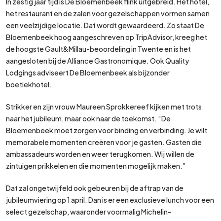
In zestig jaar tijd is De Bloemenbeek flink uitgebreid. Het hotel,
het restaurant en de zalen voor gezelschappen vormen samen
een veelzijdige locatie. Dat wordt gewaardeerd. Zo staat De
Bloemenbeek hoog aangeschreven op TripAdvisor, kreeg het
de hoogste Gault&Millau-beoordeling in Twente en is het
aangesloten bij de Alliance Gastronomique. Ook Quality
Lodgings adviseert De Bloemenbeek als bijzonder
boetiekhotel.
Strikker en zijn vrouw Maureen Sprokkereef kijken met trots
naar het jubileum, maar ook naar de toekomst. “De
Bloemenbeek moet zorgen voor binding en verbinding. Je wilt
memorabele momenten creëren voor je gasten. Gasten die
ambassadeurs worden en weer terugkomen. Wij willen de
zintuigen prikkelen en die momenten mogelijk maken.”
Dat zal ongetwijfeld ook gebeuren bij de aftrap van de
jubileumviering op 1 april. Dan is er een exclusieve lunch voor een
select gezelschap, waaronder voormalig Michelin-