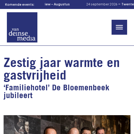
-
-
us 2026
TOM’s Preview – Augustus
24 september 2026
TwenteCuliRal
Komende events:
Zestig jaar warmte en
gastvrijheid
‘Familiehotel’ De Bloemenbeek
jubileert