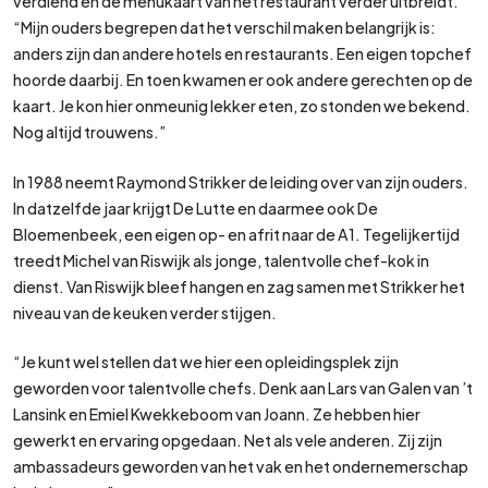
verdiend en de menukaart van het restaurant verder uitbreidt.
“Mijn ouders begrepen dat het verschil maken belangrijk is:
anders zijn dan andere hotels en restaurants. Een eigen topchef
hoorde daarbij. En toen kwamen er ook andere gerechten op de
kaart. Je kon hier onmeunig lekker eten, zo stonden we bekend.
Nog altijd trouwens.”
In 1988 neemt Raymond Strikker de leiding over van zijn ouders.
In datzelfde jaar krijgt De Lutte en daarmee ook De
Bloemenbeek, een eigen op- en afrit naar de A1. Tegelijkertijd
treedt Michel van Riswijk als jonge, talentvolle chef-kok in
dienst. Van Riswijk bleef hangen en zag samen met Strikker het
niveau van de keuken verder stijgen.
“Je kunt wel stellen dat we hier een opleidingsplek zijn
geworden voor talentvolle chefs. Denk aan Lars van Galen van ’t
Lansink en Emiel Kwekkeboom van Joann. Ze hebben hier
gewerkt en ervaring opgedaan. Net als vele anderen. Zij zijn
ambassadeurs geworden van het vak en het ondernemerschap