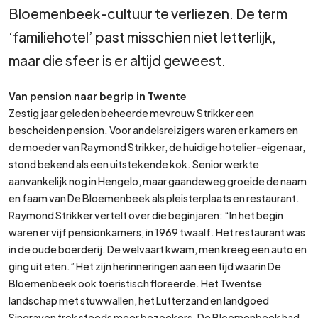
Bloemenbeek-cultuur te verliezen. De term
‘familiehotel’ past misschien niet letterlijk,
maar die sfeer is er altijd geweest.
Van pension naar begrip in Twente
Zestig jaar geleden beheerde mevrouw Strikker een
bescheiden pension. Voor andelsreizigers waren er kamers en
de moeder van Raymond Strikker, de huidige hotelier-eigenaar,
stond bekend als een uitstekende kok. Senior werkte
aanvankelijk nog in Hengelo, maar gaandeweg groeide de naam
en faam van De Bloemenbeek als pleisterplaats en restaurant.
Raymond Strikker vertelt over die beginjaren: “In het begin
waren er vijf pensionkamers, in 1969 twaalf. Het restaurant was
in de oude boerderij. De welvaart kwam, men kreeg een auto en
ging uit eten.” Het zijn herinneringen aan een tijd waarin De
Bloemenbeek ook toeristisch floreerde. Het Twentse
landschap met stuwwallen, het Lutterzand en landgoed
Singraven trok steeds meer bezoekers. De Bloemenbeek had