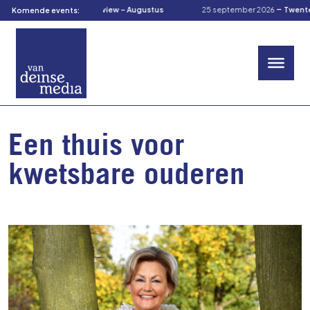
-
-
ugustus 2026
TOM’s Preview – Augustus
25 september 2026
TwenteCu
Komende events:
Een thuis voor
kwetsbare ouderen