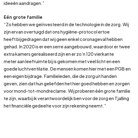
ideeën aandragen.”
Eén grote familie
“Zo hebben we geïnvesteerd in de technologie in de zorg. Wij
zijn ervan overtuigd dat ons hygiëne-protocol ertoe
heeft bijgedragen dat wij geen enkel coronageval hebben
gehad. In 2020 is er een serre aangebouwd, waardoor er twee
extra kamers gerealiseerd zijn en er zo’n 120 vierkante
meter aan leefruimte bij is gekomen met veel licht en een
goede luchtventilatie. De mensen komen hier met een PGB en
een eigen bijdrage. Familieleden, die de zorg uit handen
geven, zien dat hun geliefden het hier goed hebben en zorgen
voor mond-tot-mondreclame. Wij proberen één grote familie
te zijn, waarbij ik verantwoordelijk ben voor de zorg en Tjalling
het financiële gedeelte voor zijn rekening neemt.”