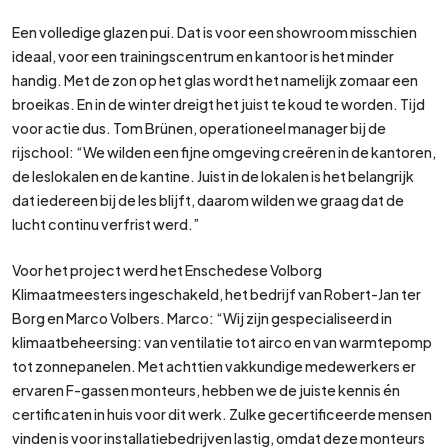
Een volledige glazen pui. Dat is voor een showroom misschien
ideaal, voor een trainingscentrum en kantoor is het minder
handig. Met de zon op het glas wordt het namelijk zomaar een
broeikas. En in de winter dreigt het juist te koud te worden. Tijd
voor actie dus. Tom Brünen, operationeel manager bij de
rijschool: “We wilden een fijne omgeving creëren in de kantoren,
de leslokalen en de kantine. Juist in de lokalen is het belangrijk
dat iedereen bij de les blijft, daarom wilden we graag dat de
lucht continu verfrist werd.”
Voor het project werd het Enschedese Volborg
Klimaatmeesters ingeschakeld, het bedrijf van Robert-Jan ter
Borg en Marco Volbers. Marco: “Wij zijn gespecialiseerd in
klimaatbeheersing: van ventilatie tot airco en van warmtepomp
tot zonnepanelen. Met achttien vakkundige medewerkers er
ervaren F-gassen monteurs, hebben we de juiste kennis én
certificaten in huis voor dit werk. Zulke gecertificeerde mensen
vinden is voor installatiebedrijven lastig, omdat deze monteurs