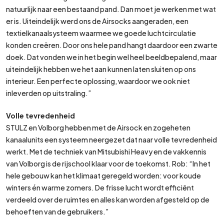
natuurlijk naar een bestaand pand. Dan moet je werken met wat
er is. Uiteindelijk werd ons de Airsocks aangeraden, een
textielkanaalsysteem waarmee we goede luchtcirculatie
konden creëren. Door ons hele pand hangt daardoor een zwarte
doek. Dat vonden we in het begin wel heel beeldbepalend, maar
uiteindelijk hebben we het aan kunnen laten sluiten op ons
interieur. Een perfecte oplossing, waardoor we ook niet
inleverden op uitstraling.”
Volle tevredenheid
STULZ en Volborg hebben met de Airsock en zogeheten
kanaalunits een systeem neergezet dat naar volle tevredenheid
werkt. Met de techniek van Mitsubishi Heavy en de vakkennis
van Volborg is de rijschool klaar voor de toekomst. Rob: “In het
hele gebouw kan het klimaat geregeld worden: voor koude
winters én warme zomers. De frisse lucht wordt efficiënt
verdeeld over de ruimtes en alles kan worden afgesteld op de
behoeften van de gebruikers.”