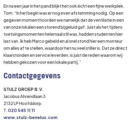
En na een jaar in het pand blijkt het ook écht een fijne werkplek.
Tom: “In het begin was er nog even afstemming nodig. Op een
gegeven moment hoorden we namelijk dat de ventilatie in een
van onze lokalen een storend bijgeluid gaf. Juist als het tijdens
toetsingsmomenten helemaal stil was, hadden studenten hier
last van. Ik heb Marco gebeld en al snel stond hier een monteur
om alles af te stellen, waardoor het nu veel stiller is. Dat ze direct
klaarstonden en service leverden, is juist de reden waarom wij
hebben gekozen voor een lokale partij.”
Contactgegevens
STULZ GROEP B.V.
Jacobus Ahrendlaan 3
2132 LP Hoofddorp
T.
020 545 11 11
www.stulz-benelux.com