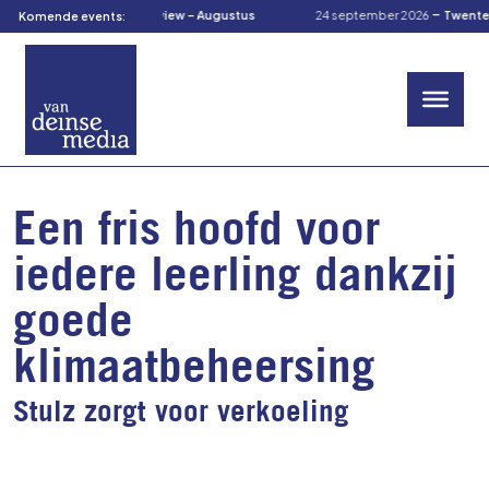
-
-
tus 2026
TOM’s Preview – Augustus
24 september 2026
TwenteCuliRa
Komende events:
Een fris hoofd voor
iedere leerling dankzij
goede
klimaatbeheersing
Stulz zorgt voor verkoeling