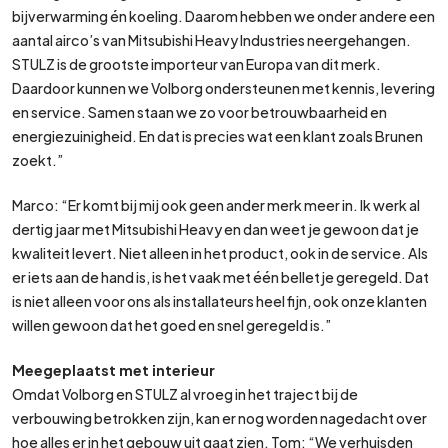
bijverwarming én koeling. Daarom hebben we onder andere een
aantal airco’s van Mitsubishi Heavy Industries neergehangen.
STULZ is de grootste importeur van Europa van dit merk.
Daardoor kunnen we Volborg ondersteunen met kennis, levering
en service. Samen staan we zo voor betrouwbaarheid en
energiezuinigheid. En dat is precies wat een klant zoals Brunen
zoekt.”
Marco: “Er komt bij mij ook geen ander merk meer in. Ik werk al
dertig jaar met Mitsubishi Heavy en dan weet je gewoon dat je
kwaliteit levert. Niet alleen in het product, ook in de service. Als
er iets aan de hand is, is het vaak met één belletje geregeld. Dat
is niet alleen voor ons als installateurs heel fijn, ook onze klanten
willen gewoon dat het goed en snel geregeld is.”
Meegeplaatst met interieur
Omdat Volborg en STULZ al vroeg in het traject bij de
verbouwing betrokken zijn, kan er nog worden nagedacht over
hoe alles er in het gebouw uit gaat zien. Tom: “We verhuisden