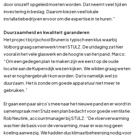
door onszelf opgeleid moeten worden. Dat neemt veel tijd en
investering in beslag. Daarom kiezen veel lokale
installatiebedrijven ervoor om die expertise in te huren.”
Duurzaamheid en kwaliteit garanderen
Het project bij rijschool Brunen is typisch een klus waarbij
Volborg graag samenwerkt met STULZ. De uitdaging zat hier
vooral in het vele glaswerk en de hoogte van het pand. Marco:
“Om een gedegen plan te maken zijn we eerst op de oude
locatie aan de Kuipersdijk wezen kijken. We wilden graag weten
wat er nog hergebruikt kon worden. Dat is namelijk wel zo
duurzaam. Het is zonde om goede apparatuur niet meer te
gebruiken.”
Er gaan een paar airco’s mee naar het nieuwe pand en er wordt in
samenspraak met Stulz een plan bedacht voor goede ventilatie.
Rob Neutink, accountmanager bij STULZ: “De vloerverwarming
was hier de basis voor de verwarming, maar er was nog geen
koeling aanwezig. We hadden dus klimaatbeheersing nodig voor