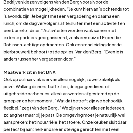
Bedrijven kiezen volgens Van den Berg vooral voor de
combinatie van mogelijkheden. “Je kunt hier van ’s ochtends tot
’s avonds zijn. Je begint met een vergadering en daarna een
lunch, om de dag vervolgens af te sluiten met een activiteit en
een borrel of diner.” Activiteiten worden vaak samen met
externe partners georganiseerd, zoals een quiz of Expeditie
Robinson-achtige opdrachten. Ook een rondleiding door de
bierbrouwerij behoort tot de opties. Van den Berg: “Even iets
anders tussen het vergaderen door.”
Maatwerk zit in het DNA
Ook op culinair vlak is er van alles mogelijk, zowel zakelijk als
privé. Walking dinners, buffetten, driegangendiners of
uitgebreide barbecues, alles kan worden afgestemd op de
groep en op het moment. “Wat dat betreft zijn we behoorlijk
flexibel,” zegt Van den Berg. “We zijn er voor alles en iedereen,
zolang het maar bij je past. De omgeving moet je natuurlijk wel
aanspreken: het industriële, het stoere. Onze keuken sluit daar
perfect bij aan: herkenbare en stevige gerechten met veel