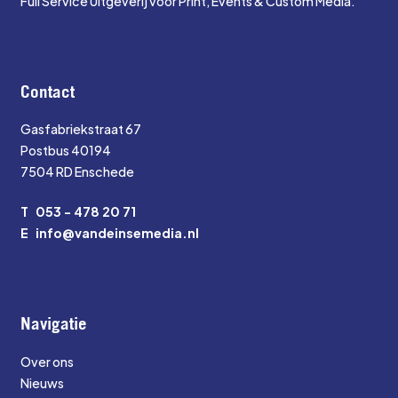
Full Service Uitgeverij voor Print, Events & Custom Media.
Contact
Gasfabriekstraat 67
Postbus 40194
7504 RD Enschede
T
053 - 478 20 71
E
info@vandeinsemedia.nl
Navigatie
Over ons
Nieuws