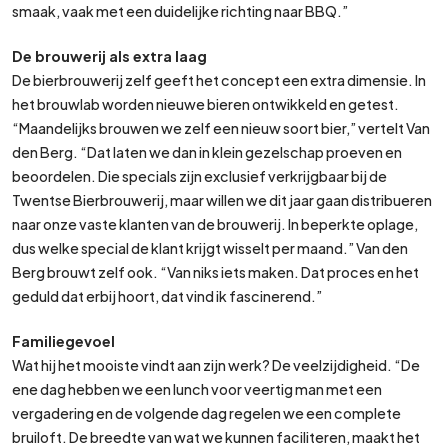
smaak, vaak met een duidelijke richting naar BBQ.”
De brouwerij als extra laag
De bierbrouwerij zelf geeft het concept een extra dimensie. In
het brouwlab worden nieuwe bieren ontwikkeld en getest.
“Maandelijks brouwen we zelf een nieuw soort bier,” vertelt Van
den Berg. “Dat laten we dan in klein gezelschap proeven en
beoordelen. Die specials zijn exclusief verkrijgbaar bij de
Twentse Bierbrouwerij, maar willen we dit jaar gaan distribueren
naar onze vaste klanten van de brouwerij. In beperkte oplage,
dus welke special de klant krijgt wisselt per maand.” Van den
Berg brouwt zelf ook. “Van niks iets maken. Dat proces en het
geduld dat erbij hoort, dat vind ik fascinerend.”
Familiegevoel
Wat hij het mooiste vindt aan zijn werk? De veelzijdigheid. “De
ene dag hebben we een lunch voor veertig man met een
vergadering en de volgende dag regelen we een complete
bruiloft. De breedte van wat we kunnen faciliteren, maakt het