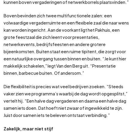
kunnen boven vergaderingen of netwerkborrels plaatsvinden.”
Boven bevinden zich twee multifunctionele zalen: een
volwaardige vergaderruimte en een flexibele zaal die naar wens
kan worden ingericht. Aan de voorkant ligt het Pakhuis, een
grote feestzaal die zich leent voor presentaties,
netwerkevents, bedrijfsfeesten en andere grotere
bijeenkomsten. Buiten staat een ruime tipitent, die zorgt voor
een natuurlijke overgang tussen binnen en buiten. “Je kunt hier
makkelijk schakelen,” legt Van den Berg uit. “Presentatie
binnen, barbecue buiten. Of andersom.”
Die flexibiliteit is precies wat veel bedrijven zoeken. “Steeds
vaker zien we programma’s waarbij de dag wordt opgesplitst,”
vertelt hij. “Een halve dag vergaderen en daarna een halve dag
samen iets doen. Dat hoeft niet zwaar of ingewikkeld te zijn.
Juist door samen iets te beleven ontstaat verbinding.”
Zakelijk, maar niet stijf