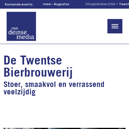
-
-
augustus 2026
TOM’s Preview – Augustus
24 september 2026
TwenteC
Komende events:
De Twentse
Bierbrouwerij
Stoer, smaakvol en verrassend
veelzijdig