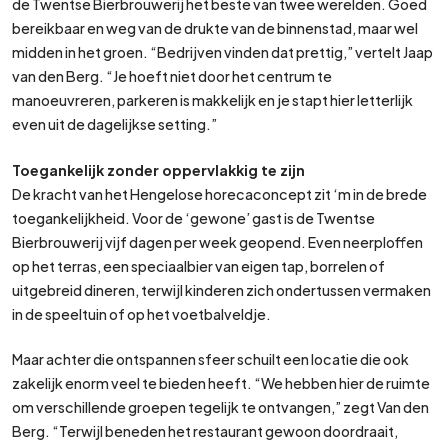
de Twentse Bierbrouwerij het beste van twee werelden. Goed
bereikbaar en weg van de drukte van de binnenstad, maar wel
midden in het groen. “Bedrijven vinden dat prettig,” vertelt Jaap
van den Berg. “Je hoeft niet door het centrum te
manoeuvreren, parkeren is makkelijk en je stapt hier letterlijk
even uit de dagelijkse setting.”
Toegankelijk zonder oppervlakkig te zijn
De kracht van het Hengelose horecaconcept zit ‘m in de brede
toegankelijkheid. Voor de ‘gewone’ gast is de Twentse
Bierbrouwerij vijf dagen per week geopend. Even neerploffen
op het terras, een speciaalbier van eigen tap, borrelen of
uitgebreid dineren, terwijl kinderen zich ondertussen vermaken
in de speeltuin of op het voetbalveldje.
Maar achter die ontspannen sfeer schuilt een locatie die ook
zakelijk enorm veel te bieden heeft. “We hebben hier de ruimte
om verschillende groepen tegelijk te ontvangen,” zegt Van den
Berg. “Terwijl beneden het restaurant gewoon doordraait,