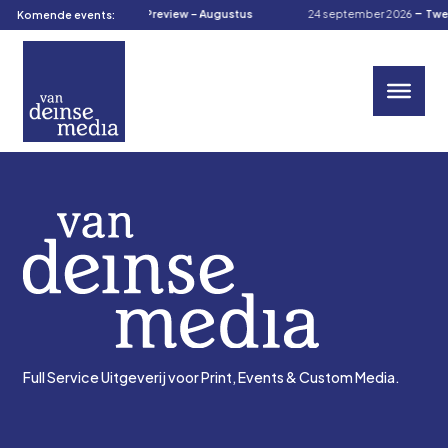
-
-
19 augustus 2026
TOM’s Preview – Augustus
24 september 2026
Twen
Komende events:
Full Service Uitgeverij voor Print, Events & Custom Media.