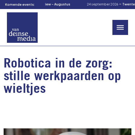
-
-
us 2026
TOM’s Preview – Augustus
24 september 2026
TwenteCuliRal
Komende events:
Robotica in de zorg:
stille werkpaarden op
wieltjes