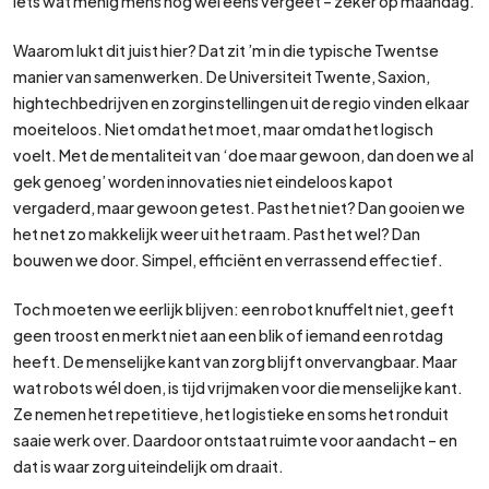
iets wat menig mens nog wel eens vergeet – zeker op maandag.
Waarom lukt dit juist hier? Dat zit ’m in die typische Twentse
manier van samenwerken. De Universiteit Twente, Saxion,
hightechbedrijven en zorginstellingen uit de regio vinden elkaar
moeiteloos. Niet omdat het moet, maar omdat het logisch
voelt. Met de mentaliteit van ‘doe maar gewoon, dan doen we al
gek genoeg’ worden innovaties niet eindeloos kapot
vergaderd, maar gewoon getest. Past het niet? Dan gooien we
het net zo makkelijk weer uit het raam. Past het wel? Dan
bouwen we door. Simpel, efficiënt en verrassend effectief.
Toch moeten we eerlijk blijven: een robot knuffelt niet, geeft
geen troost en merkt niet aan een blik of iemand een rotdag
heeft. De menselijke kant van zorg blijft onvervangbaar. Maar
wat robots wél doen, is tijd vrijmaken voor die menselijke kant.
Ze nemen het repetitieve, het logistieke en soms het ronduit
saaie werk over. Daardoor ontstaat ruimte voor aandacht – en
dat is waar zorg uiteindelijk om draait.