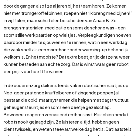
door de gangen alsof ze al jaren bij het team horen. Ze komen
niet met tromgeroffel binnen, roepen niet ‘ik breng medicijnen!’
in vijf talen, maar schuifelen bescheiden van A naar B. Ze
brengen materialen, medicatie en soms de schone was – een
soort stille werkpaarden op wieltjes. Verpleegkundigen hoeven
daardoor minder te sjouwen en te rennen, wat in een werkdag
die vaak voelt als een marathon zonder warming-up behoorlijk
welkom is. En het mooiste? Dat extra beetje tijd dat ze nu weer
kunnen besteden aan echte zorg. Dat is winst waar geen robot
een prijs voor hoeft te winnen.
In de ouderenzorg duiken steeds vaker robotische maatjes op.
Nee, geen pratende knuffelberen of zingende poppen (al
bestaan die ook), maar systemen die helpen met dagstructuur,
geheugensteuntjes en soms een beetje gezelschap.
Bewoners reageren verrassend enthousiast. Misschien omdat
robots nooit gejaagd zijn. Ze luisteren altijd, hebben geen
dienstwissels, en weten steevast welke dag het is. Dat laatste is