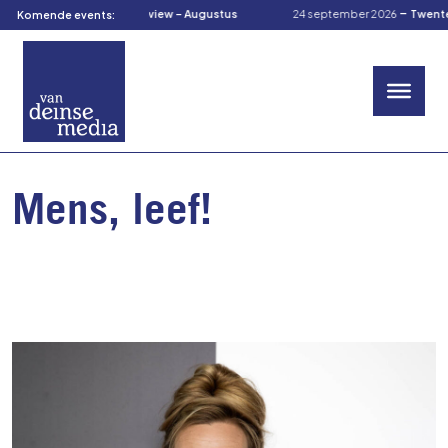
-
-
augustus 2026
TOM’s Preview – Augustus
24 september 2026
TwenteCu
Komende events:
Mens, leef!