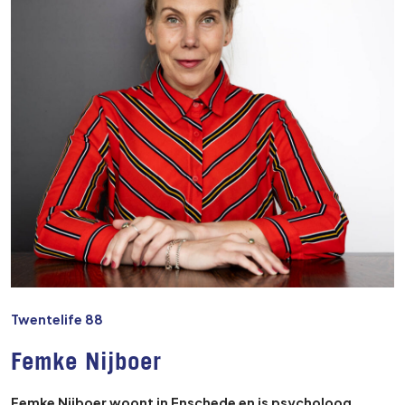
Twentelife 88
Femke Nijboer
Femke Nijboer woont in Enschede en is psycholoog,