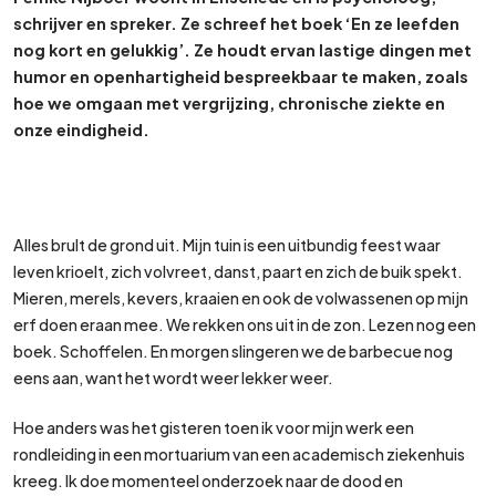
schrijver en spreker. Ze schreef het boek ‘En ze leefden
nog kort en gelukkig’. Ze houdt ervan lastige dingen met
humor en openhartigheid bespreekbaar te maken, zoals
hoe we omgaan met vergrijzing, chronische ziekte en
onze eindigheid.
Alles brult de grond uit. Mijn tuin is een uitbundig feest waar
leven krioelt, zich volvreet, danst, paart en zich de buik spekt.
Mieren, merels, kevers, kraaien en ook de volwassenen op mijn
erf doen eraan mee. We rekken ons uit in de zon. Lezen nog een
boek. Schoffelen. En morgen slingeren we de barbecue nog
eens aan, want het wordt weer lekker weer.
Hoe anders was het gisteren toen ik voor mijn werk een
rondleiding in een mortuarium van een academisch ziekenhuis
kreeg. Ik doe momenteel onderzoek naar de dood en